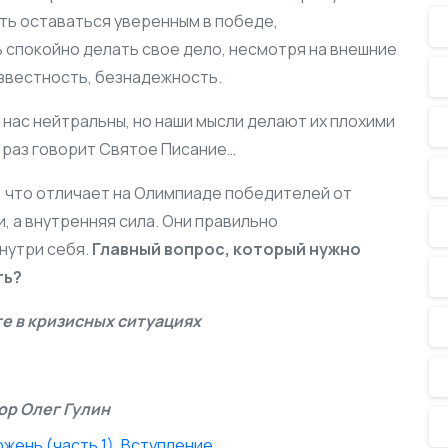
ь оставаться уверенным в победе,
 спокойно делать свое дело, несмотря на внешние
известность, безнадежность.
 нас нейтральны, но наши мысли делают их плохими
е раз говорит Святое Писание…
, что отличает на Олимпиаде победителей от
 а внутренняя сила. Они правильно
нутри себя.
Главный вопрос, который нужно
ть?
те в кризисных ситуациях
ор Олег Гулин