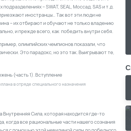
 подразделениях – SWAT, SEAL, Моссад, SAS и т.д.
приезжают иностранцы… Так вот эти люди не
ина – их отбирают и обучают не только владению
ально, и прежде всего, как
победить внутри себя.
пример, олимпийских чемпионов показали, что
зически. Это парадокс, но это так. Выигрывают те,
С
еллана в отряде специального назначения
а Внутренняя Сила, которая находится где-то
да, когда все рациональные части нашего сознания
ться с помощью этой невидимой силы до победного