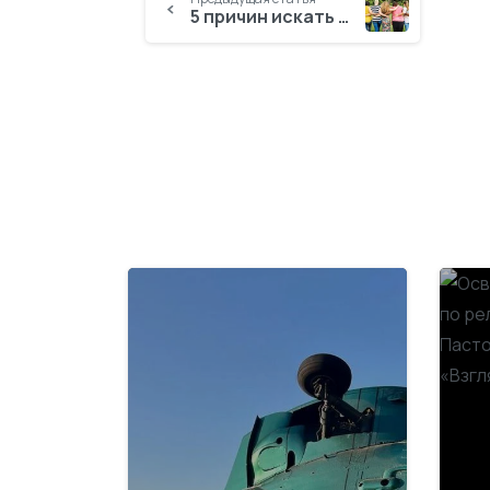
5 причин искать друзей непохожих на нас
-