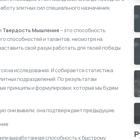
работу элитных сил специального назначения,
и
Твердость Мышления
– это способность
го способностей и талантов, несмотря на
заставить свой разум работать для твоей победы
ся на исследования. И собирается статистика
элитных подразделений. По результатам
ые принципы и формулировки, которые мы будем
рую они вывели, она подтверждает предыдущие.
Р
 или выработанная способность к быстрому