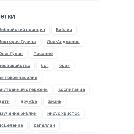
етки
Библейский принцип
Библия
Виктория Гулина
Лос-Анджелес
Олег Гулин
Писание
беспокойство
бог
брак
бытовое насилие
внутренний стержень
воспитание
дети
дружба
жизнь
изучение библии
иисус христос
исцеление
капеллан