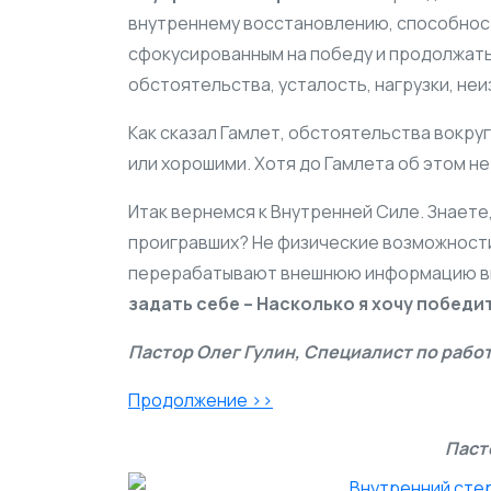
внутреннему восстановлению, способност
сфокусированным на победу и продолжать
обстоятельства, усталость, нагрузки, не
Как сказал Гамлет, обстоятельства вокруг
или хорошими. Хотя до Гамлета об этом н
Итак вернемся к Внутренней Силе. Знаете
проигравших? Не физические возможности,
перерабатывают внешнюю информацию в
задать себе – Насколько я хочу победи
Пастор Олег Гулин, Специалист по рабо
Продолжение >>
Паст