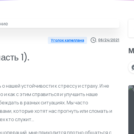
06/24/2021
Уголок капеллана
М
сть 1).
 о нашей устойчивости к стрессу и страху. И не
но и как с этим справиться и улучшить наше
беждать в разных ситуациях. Мы часто
ами, которые хотят нас прогнуть или сломать и
ех кто служит…
спецопераций, мне приходится плотно общаться с