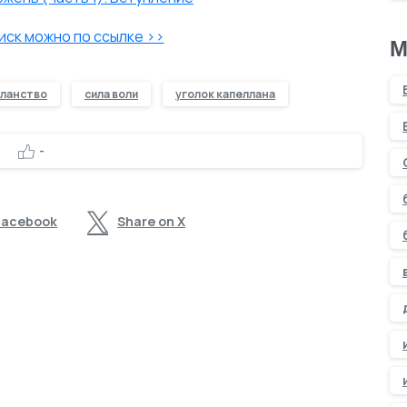
ск можно по ссылке >>
М
лланство
сила воли
уголок капеллана
-
Facebook
Share on X