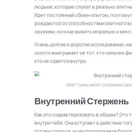
людьми, которые служат в реально элитных
Идет постоянный обмен опытом, поэтому 
рождаются со способностями элитного во
оружием, но и как выжить морально и мент
Очень долгие и дорогие исследования, на
золото выигрывает не тот, кто сильнее фи
кто не сдается внутри.
Олег Гулин несет служение кап
Внутренний Стержень
Как это охарактеризовать в общем? Это т
внутри тебя. Она вступает в действие тог
готовы сдаться, но вы продолжаете боро