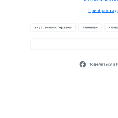
Приобрести ди
внутренний стержень
капеллан
капе
Поделиться в 