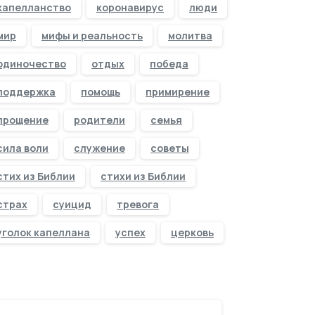
капелланство
коронавирус
люди
мир
мифы и реальность
молитва
одиночество
отдых
победа
поддержка
помощь
примирение
прощение
родители
семья
сила воли
служение
советы
стих из Библии
стихи из Библии
страх
суицид
тревога
уголок капеллана
успех
церковь