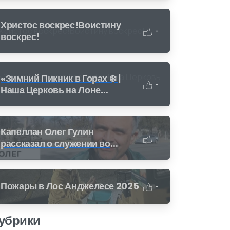
деньги за переработку (CRV)
Христос воскрес!Воистину
-
воскрес!
«Зимний Пикник в Горах ❄️ |
-
Наша Церковь на Лоне
Природы»
Капеллан Олег Гулин
-
рассказал о служении во
время пожара в Калифорнии
Пожары в Лос Анджелесе 2025
-
убрики