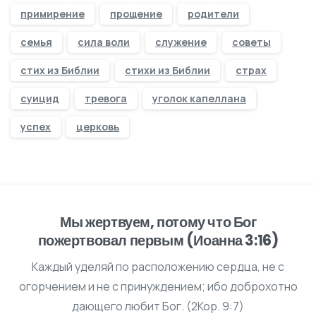
примирение
прощение
родители
семья
сила воли
служение
советы
стих из Библии
стихи из Библии
страх
суицид
тревога
уголок капеллана
успех
церковь
Мы жертвуем, потому что Бог
пожертвовал первым (Иоанна 3:16)
Каждый уделяй по расположению сердца, не с
огорчением и не с принуждением; ибо доброхотно
дающего любит Бог. (2Кор. 9:7)