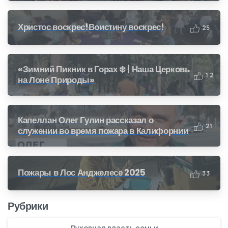
Христос воскрес!Воистину воскрес!
2
5
«Зимний Пикник в Горах ❄️ | Наша Церковь
1
2
на Лоне Природы»
Капеллан Олег Гулин рассказал о
2
1
служении во время пожара в Калифорнии
Пожары в Лос Анджелесе 2025
3
3
Рубрики
Духовная власть семьи