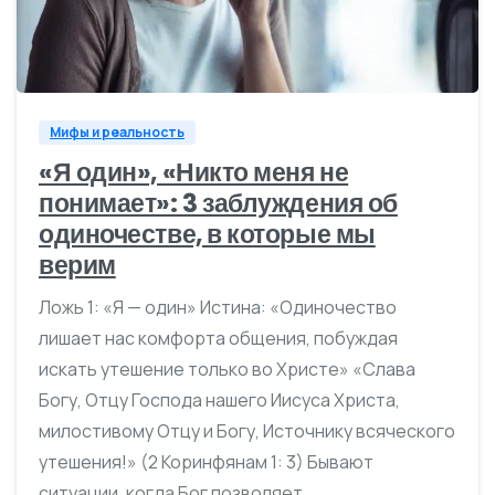
0
Мифы и реальность
«Я один», «Никто меня не
понимает»: 3 заблуждения об
одиночестве, в которые мы
верим
Ложь 1: «Я — один» Истина: «Одиночество
лишает нас комфорта общения, побуждая
искать утешение только во Христе» «Слава
Богу, Отцу Господа нашего Иисуса Христа,
милостивому Отцу и Богу, Источнику всяческого
утешения!» (2 Коринфянам 1: 3) Бывают
ситуации, когда Бог позволяет...