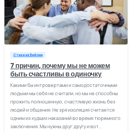
1
Стихи из Библии
7 причин, почему мы не можем
быть счастливы в одиночку
Какими бы интровертами и самодостаточными
людьми мы себя не считали, но мы не способны
прожить полноценную, счастливую жизнь без
людей и общения. Не зря изоляция считается
одним из худших наказаний во время тюремного
заключения. Мы нужны друг другу и вот...