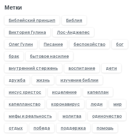
Метки
Библейский принцип
Библия
Виктория Гулина
Лос-Анджелес
Олег Гулин
Писание
беспокойство
бог
брак
бытовое насилие
внутренний стержень
воспитание
дети
дружба
жизнь
изучение библии
иисус христос
исцеление
капеллан
капелланство
коронавирус
люди
мир
мифы и реальность
молитва
одиночество
отдых
победа
поддержка
помощь