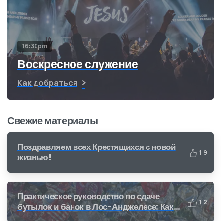
16:30pm
Воскресное служение
Как добраться
Свежие материалы
Поздравляем всех Крестящихся с новой
1
9
жизнью!
Практическое руководство по сдаче
1
2
бутылок и банок в Лос-Анджелесе: Как
получить деньги за переработку (CRV)