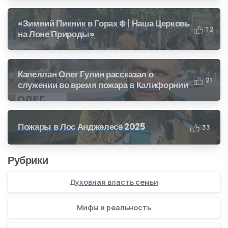
«Зимний Пикник в Горах ❄️ | Наша Церковь
1
2
на Лоне Природы»
Капеллан Олег Гулин рассказал о
2
1
служении во время пожара в Калифорнии
Пожары в Лос Анджелесе 2025
3
3
Рубрики
Духовная власть семьи
Мифы и реальность