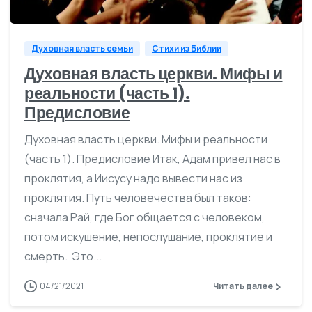
Духовная власть семьи
Стихи из Библии
Духовная власть церкви. Мифы и
реальности (часть 1).
Предисловие
Духовная власть церкви. Мифы и реальности
(часть 1). Предисловие Итак, Адам привел нас в
проклятия, а Иисусу надо вывести нас из
проклятия. Путь человечества был таков:
сначала Рай, где Бог общается с человеком,
потом искушение, непослушание, проклятие и
смерть. Это...
04/21/2021
Читать далее