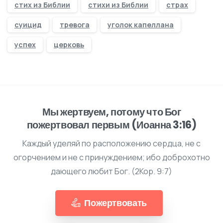
стих из Библии
стихи из Библии
страх
суицид
тревога
уголок капеллана
успех
церковь
Мы жертвуем, потому что Бог
пожертвовал первым (Иоанна 3:16)
Каждый уделяй по расположению сердца, не с
огорчением и не с принуждением; ибо доброхотно
дающего любит Бог. (2Кор. 9:7)
Пожертвовать