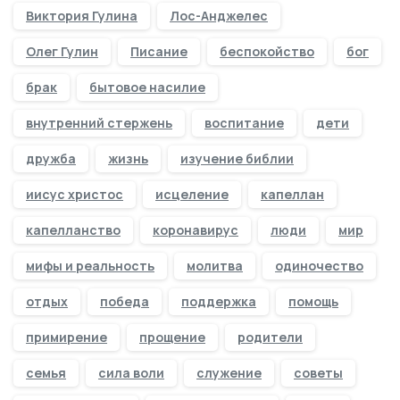
Виктория Гулина
Лос-Анджелес
Олег Гулин
Писание
беспокойство
бог
брак
бытовое насилие
внутренний стержень
воспитание
дети
дружба
жизнь
изучение библии
иисус христос
исцеление
капеллан
капелланство
коронавирус
люди
мир
мифы и реальность
молитва
одиночество
отдых
победа
поддержка
помощь
примирение
прощение
родители
семья
сила воли
служение
советы