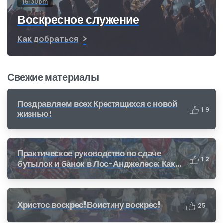
16:30pm
Воскресное служение
Как добраться
Свежие материалы
Поздравляем всех Крестящихся с новой
1
9
жизнью!
Практическое руководство по сдаче
1
2
бутылок и банок в Лос-Анджелесе: Как
получить деньги за переработку (CRV)
Христос воскрес!Воистину воскрес!
2
5