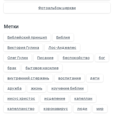
Фотоальбом церкви
Метки
Библейский принцип
Библия
Виктория Гулина
Лос-Анджелес
Олег Гулин
Писание
беспокойство
бог
брак
бытовое насилие
внутренний стержень
воспитание
дети
дружба
жизнь
изучение библии
иисус христос
исцеление
капеллан
капелланство
коронавирус
люди
мир