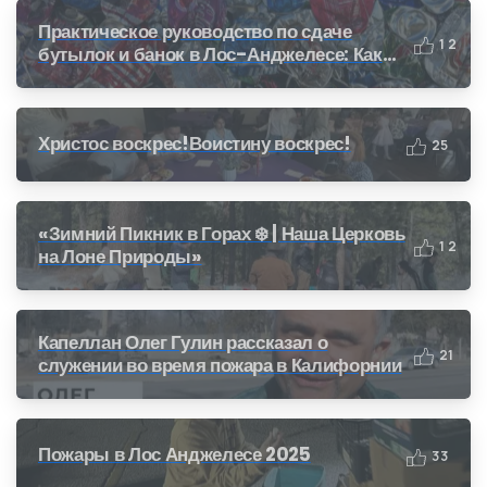
Практическое руководство по сдаче
1
2
бутылок и банок в Лос-Анджелесе: Как
получить деньги за переработку (CRV)
Христос воскрес!Воистину воскрес!
2
5
«Зимний Пикник в Горах ❄️ | Наша Церковь
1
2
на Лоне Природы»
Капеллан Олег Гулин рассказал о
2
1
служении во время пожара в Калифорнии
Пожары в Лос Анджелесе 2025
3
3