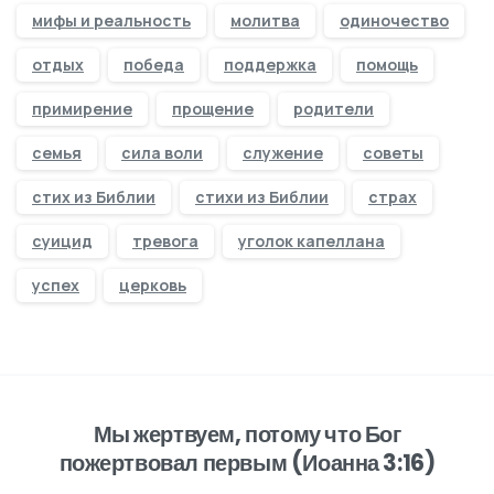
мифы и реальность
молитва
одиночество
отдых
победа
поддержка
помощь
примирение
прощение
родители
семья
сила воли
служение
советы
стих из Библии
стихи из Библии
страх
суицид
тревога
уголок капеллана
успех
церковь
Мы жертвуем, потому что Бог
пожертвовал первым (Иоанна 3:16)