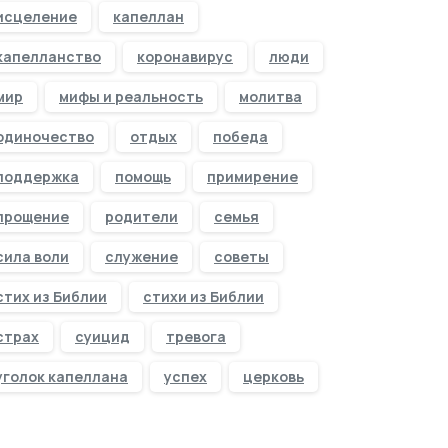
исцеление
капеллан
капелланство
коронавирус
люди
мир
мифы и реальность
молитва
одиночество
отдых
победа
поддержка
помощь
примирение
прощение
родители
семья
сила воли
служение
советы
стих из Библии
стихи из Библии
страх
суицид
тревога
уголок капеллана
успех
церковь