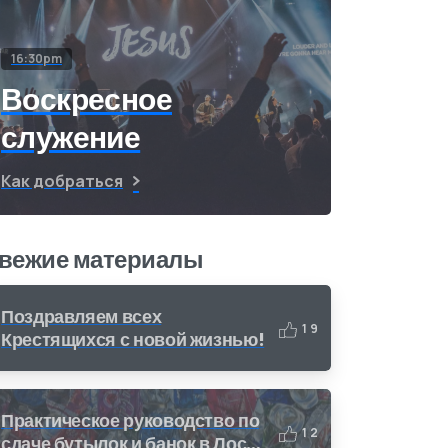
16:30pm
Воскресное
служение
Как добраться
вежие материалы
Поздравляем всех
1
9
Крестящихся с новой жизнью!
Практическое руководство по
1
2
сдаче бутылок и банок в Лос-