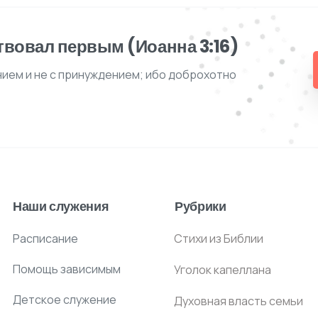
твовал первым (Иоанна 3:16)
нием и не с принуждением; ибо доброхотно
Наши служения
Рубрики
Расписание
Стихи из Библии
Помощь зависимым
Уголок капеллана
Детское служение
Духовная власть семьи