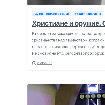
Духовная власть семьи
Уголок капеллана
Христиане и оружие. 
В первые три века христианства, во вр
христианства над язычеством, когда он
среде христиан еще держалось убежден
Не смотря на это, сегодня вопрос оружи
03/16/2018