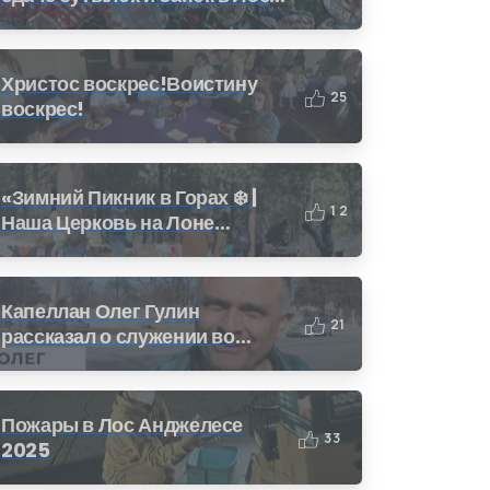
Анджелесе: Как получить
деньги за переработку (CRV)
Христос воскрес!Воистину
2
5
воскрес!
«Зимний Пикник в Горах ❄️ |
1
2
Наша Церковь на Лоне
Природы»
Капеллан Олег Гулин
2
1
рассказал о служении во
время пожара в Калифорнии
Пожары в Лос Анджелесе
3
3
2025