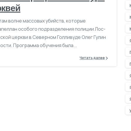
рквей
там волне массовых убийств, которые
 капеллан особого подразделения полиции Лос-
ской церкви в Северном Голливуде Олег Гулин
ости. Программа обучения была...
Читать далее