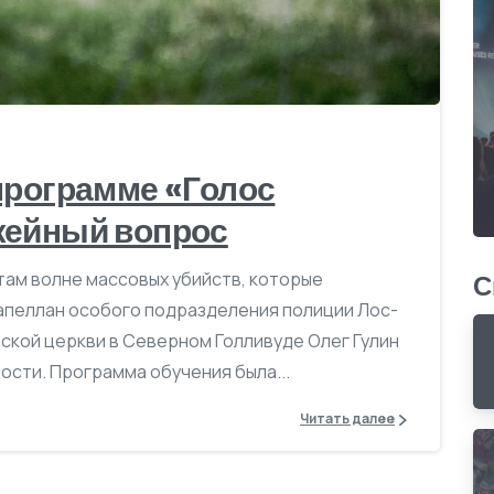
0
 программе «Голос
жейный вопрос
там волне массовых убийств, которые
С
 капеллан особого подразделения полиции Лос-
ской церкви в Северном Голливуде Олег Гулин
ости. Программа обучения была...
Читать далее