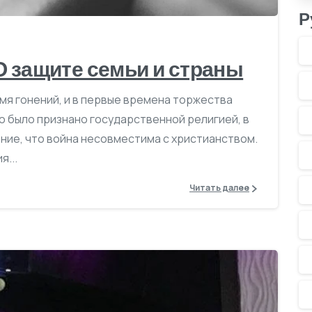
Р
О защите семьи и страны
емя гонений, и в первые времена торжества
о было признано государственной религией, в
ие, что война несовместима с христианством.
я...
Читать далее