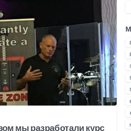
М
0
зом мы разработали курс