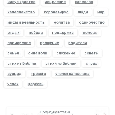
иисус христос
исцеление
капеллан
капелланство
коронавирус
люди
мир
мифы и реальность
молитва
одиночество
отдых
победа
поддержка
помощь
примирение
прощение
родители
семья
сила воли
служение
советы
стих из Библии
стихи из Библии
страх
суицид
тревога
уголок капеллана
успех
церковь
Предыдущая статья