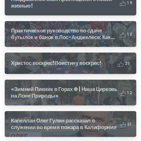
1
9
жизнью!
Практическое руководство по сдаче
1
2
бутылок и банок в Лос-Анджелесе: Как
получить деньги за переработку (CRV)
Христос воскрес!Воистину воскрес!
2
5
«Зимний Пикник в Горах ❄️ | Наша Церковь
1
2
на Лоне Природы»
Капеллан Олег Гулин рассказал о
2
1
служении во время пожара в Калифорнии