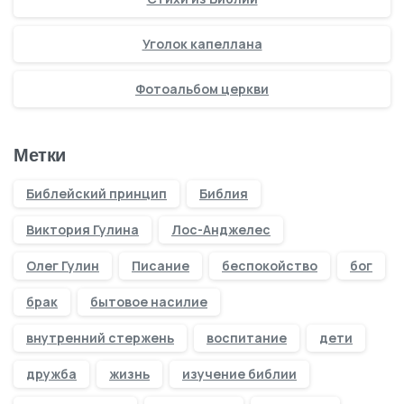
Уголок капеллана
Фотоальбом церкви
Метки
Библейский принцип
Библия
Виктория Гулина
Лос-Анджелес
Олег Гулин
Писание
беспокойство
бог
брак
бытовое насилие
внутренний стержень
воспитание
дети
дружба
жизнь
изучение библии