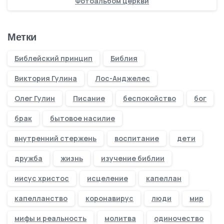
Фотоальбом церкви
Метки
Библейский принцип
Библия
Виктория Гулина
Лос-Анджелес
Олег Гулин
Писание
беспокойство
бог
брак
бытовое насилие
внутренний стержень
воспитание
дети
дружба
жизнь
изучение библии
иисус христос
исцеление
капеллан
капелланство
коронавирус
люди
мир
мифы и реальность
молитва
одиночество