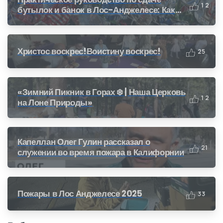
1
2
бутылок и банок в Лос-Анджелесе: Как
получить деньги за переработку (CRV)
Христос воскрес!Воистину воскрес!
2
5
«Зимний Пикник в Горах ❄️ | Наша Церковь
1
2
на Лоне Природы»
Капеллан Олег Гулин рассказал о
2
1
служении во время пожара в Калифорнии
Пожары в Лос Анджелесе 2025
3
3