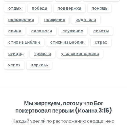
отдых
победа
поддержка
помощь
примирение
прощение
родители
семья
сила воли
служение
советы
стих из Библии
стихи из Библии
страх
суицид
тревога
уголок капеллана
успех
церковь
Мы жертвуем, потому что Бог
пожертвовал первым (Иоанна 3:16)
Каждый уделяй по расположению сердца, не с