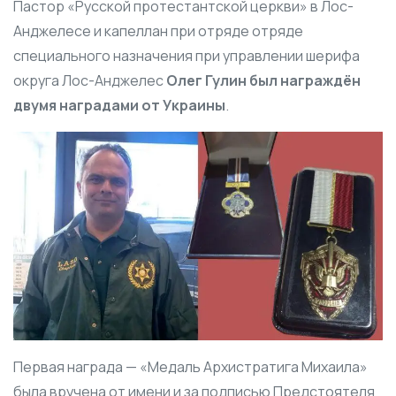
Пастор
«Русской протестантской церкви»
в Лос-
Анджелесе и капеллан при отряде отряде
специального назначения при управлении шерифа
округа Лос-Анджелес
Олег Гулин
был награждён
двумя наградами от Украины
.
Первая награда — «Медаль Архистратига Михаила»
была вручена от имени и за подписью Предстоятеля