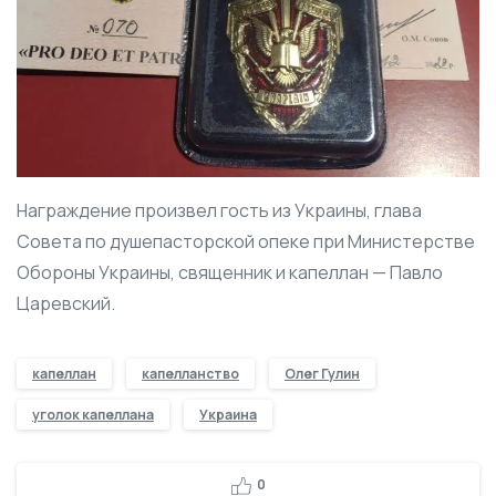
Награждение произвел гость из Украины, глава
Совета по душепасторской опеке при Министерстве
Обороны Украины, священник и капеллан — Павло
Царевский.
капеллан
капелланство
Олег Гулин
уголок капеллана
Украина
0