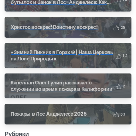
бутылок и банок в Лос-Анджелесе: Как
получить деньги за переработку (CRV)
Христос воскрес!Воистину воскрес!
2
5
«Зимний Пикник в Горах ❄️ | Наша Церковь
1
2
на Лоне Природы»
Капеллан Олег Гулин рассказал о
2
1
служении во время пожара в Калифорнии
Пожары в Лос Анджелесе 2025
3
3
Рубрики