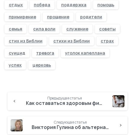
отдых
победа
поддержка
помощь
примирение
прощение
родители
семья
сила воли
служение
советы
стих из Библии
стихи из Библии
страх
суицид
тревога
уголок капеллана
успех
церковь
Предыдущая статья
Как оставаться здоровым физически и духовно. 7 стихов из Библии
Следующая статья
Виктория Гулина об альтернативе общественным школам (видео)