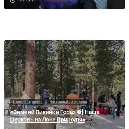
04/21/2025
1
2
Новости церкви
Фотоальбом церкви
«Зимний Пикник в Горах ❄️ | Наша
Церковь на Лоне Природы»