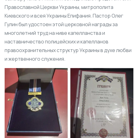
Православной Церкви Украины, митрополита
Киевского и всея Украины Епифания. Пастор Олег
Гулин был удостоен этой церковной награды за
многолетний труд на ниве капелланства и
наставничество полицейских и капелланов
правоохранительных структур Украины в духе любви
и жертвенного служения.