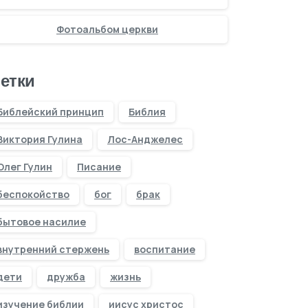
Фотоальбом церкви
етки
Библейский принцип
Библия
Виктория Гулина
Лос-Анджелес
Олег Гулин
Писание
беспокойство
бог
брак
бытовое насилие
внутренний стержень
воспитание
дети
дружба
жизнь
изучение библии
иисус христос