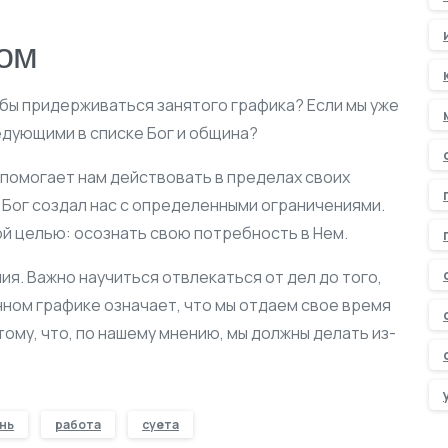
ом
обы придерживаться занятого графика? Если мы уже
ледующими в списке Бог и община?
о помогает нам действовать в пределах своих
 Бог создал нас с определенными ограничениями.
ой целью: осознать свою потребность в Нем.
ия. Важно научиться отвлекаться от дел до того,
енном графике означает, что мы отдаем свое время
 тому, что, по нашему мнению, мы должны делать из-
нь
работа
суета