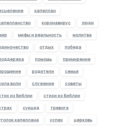
исцеление
капеллан
капелланство
коронавирус
люди
мир
мифы и реальность
молитва
одиночество
отдых
победа
поддержка
помощь
примирение
прощение
родители
семья
сила воли
служение
советы
стих из Библии
стихи из Библии
страх
суицид
тревога
уголок капеллана
успех
церковь