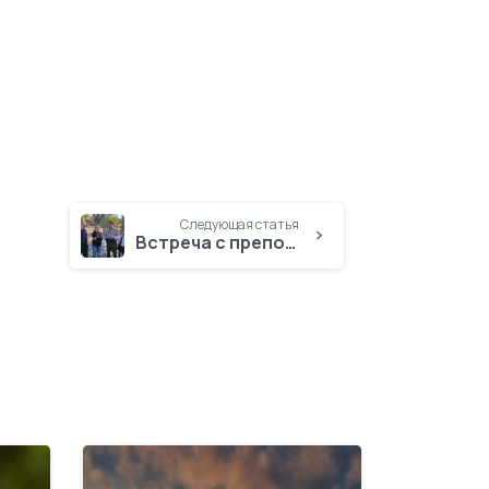
Следующая статья
Встреча с преподавателями Капелланской Академии из Украины
2
5
3
6