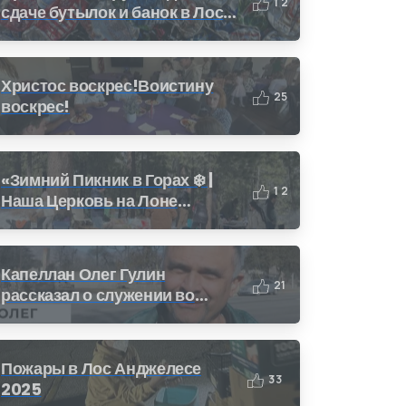
1
2
сдаче бутылок и банок в Лос-
Анджелесе: Как получить
деньги за переработку (CRV)
Христос воскрес!Воистину
2
5
воскрес!
«Зимний Пикник в Горах ❄️ |
1
2
Наша Церковь на Лоне
Природы»
Капеллан Олег Гулин
2
1
рассказал о служении во
время пожара в Калифорнии
Пожары в Лос Анджелесе
3
3
2025