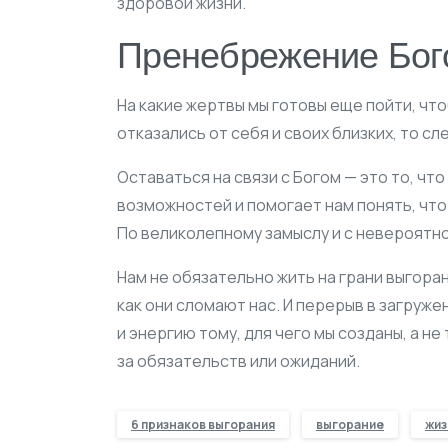
здоровой жизни.
Пренебрежение Бог
На какие жертвы мы готовы еще пойти, чт
отказались от себя и своих близких, то с
Оставаться на связи с Богом — это то, чт
возможностей и помогает нам понять, что
По великолепному замыслу и с невероятн
Нам не обязательно жить на грани выгоран
как они сломают нас. И перерыв в загруж
и энергию тому, для чего мы созданы, а не
за обязательств или ожиданий.
6 признаков выгорания
выгорание
жиз