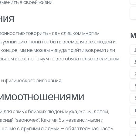
зменить в своей жизни.
ния
лонностью говорить «да» слишком многим
М
зумный цикл попыток быть всем для всех людей и
е концов, мы не можем никуда прийти вовремя или
ываем всех, потому что вес обязательств слишком
аимоотношениями
 для самых близких людей: мужа, жены, детей,
пасный “звоночек”. Какими бы независимыми и
бщение с другими людьми — обязательная часть