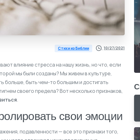
10/27/2021
Стихи из Библии
ают влияние стресса на нашу жизнь, но что, если
оторой мы были созданы? Мы живем в культуре,
ть больше, быть чем-то большим и достигать
С
стигнем своего предела? Вот несколько признаков,
виться
.
ролировать свои эмоции
жения, подавленности — все это признаки того,