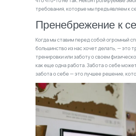
что что-то не так. Неконтролируемые эм
требования, которые мы предъявляем к с
Пренебрежение к с
Когда мы ставим перед собой огромный сп
большинство из нас хочет делать, — это 
тренировки или заботу о своем физическо
как еще одна работа. Забота о себе может
забота о себе — это лучшее решение, кот