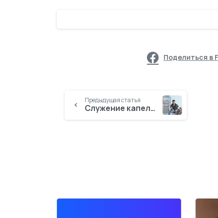
Поделиться в 
Предыдущая статья
Служение капеллана в США. Самоубийство и его предотвращение (часть 2)
1
4