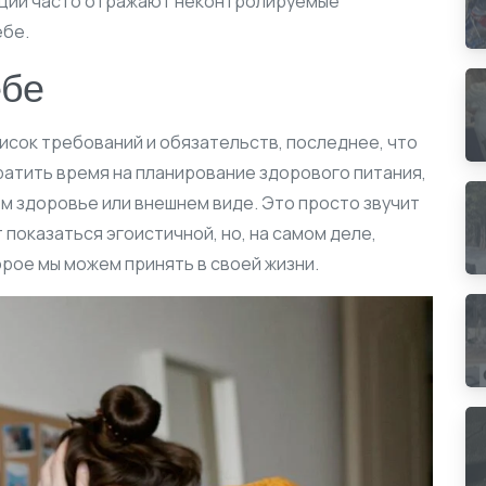
оции часто отражают неконтролируемые
ебе.
ебе
исок требований и обязательств, последнее, что
тратить время на планирование здорового питания,
м здоровье или внешнем виде. Это просто звучит
 показаться эгоистичной, но, на самом деле,
орое мы можем принять в своей жизни.