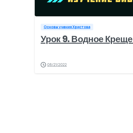
Основы учения Христова
Урок 9. Водное Крещ
08/21/2022