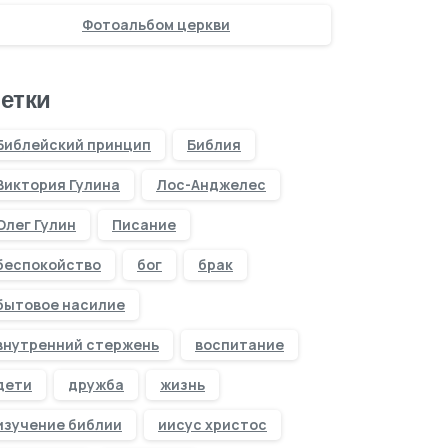
Фотоальбом церкви
етки
Библейский принцип
Библия
Виктория Гулина
Лос-Анджелес
Олег Гулин
Писание
беспокойство
бог
брак
бытовое насилие
внутренний стержень
воспитание
дети
дружба
жизнь
изучение библии
иисус христос