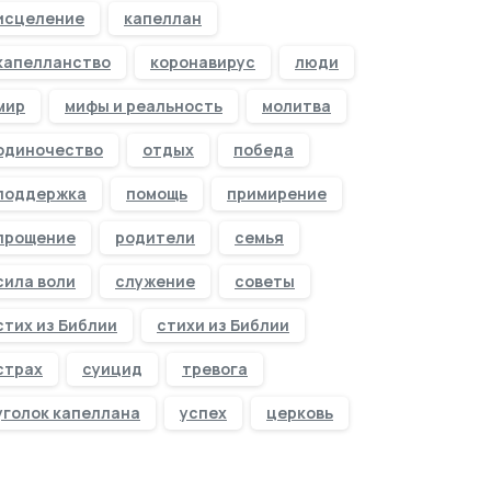
исцеление
капеллан
капелланство
коронавирус
люди
мир
мифы и реальность
молитва
одиночество
отдых
победа
поддержка
помощь
примирение
прощение
родители
семья
сила воли
служение
советы
стих из Библии
стихи из Библии
страх
суицид
тревога
уголок капеллана
успех
церковь