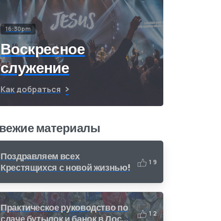
16:30pm
Воскресное
служение
Как добраться
вежие материалы
Поздравляем всех
1
9
Крестящихся с новой жизнью!
Практическое руководство по
1
2
сдаче бутылок и банок в Лос-