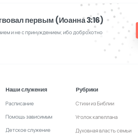
твовал первым (Иоанна 3:16)
нием и не с принуждением; ибо доброхотно
Наши служения
Рубрики
Расписание
Стихи из Библии
Помощь зависимым
Уголок капеллана
Детское служение
Духовная власть семьи