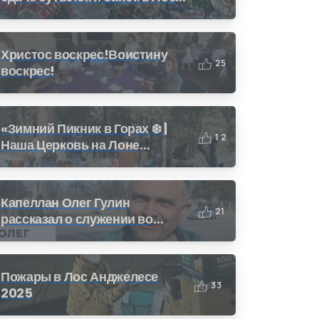
Анджелесе: Как получить
деньги за переработку (CRV)
Христос воскрес!Воистину
2
5
воскрес!
«Зимний Пикник в Горах ❄️ |
1
2
Наша Церковь на Лоне
Природы»
Капеллан Олег Гулин
2
1
рассказал о служении во
время пожара в Калифорнии
Пожары в Лос Анджелесе
3
3
2025