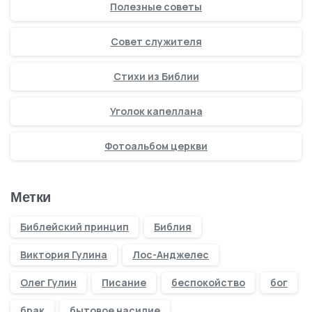
Полезные советы
Совет служителя
Стихи из Библии
Уголок капеллана
Фотоальбом церкви
Метки
Библейский принцип
Библия
Виктория Гулина
Лос-Анджелес
Олег Гулин
Писание
беспокойство
бог
брак
бытовое насилие