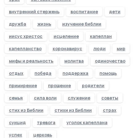
внутренний стержень
воспитание
дети
дружба
жизнь
изучение библии
иисус христос
исцеление
капеллан
капелланство
коронавирус
люди
мир
мифы и реальность
молитва
одиночество
отдых
победа
поддержка
помощь
примирение
прощение
родители
семья
сила воли
служение
советы
стих из Библии
стихи из Библии
страх
суицид
тревога
уголок капеллана
успех
церковь