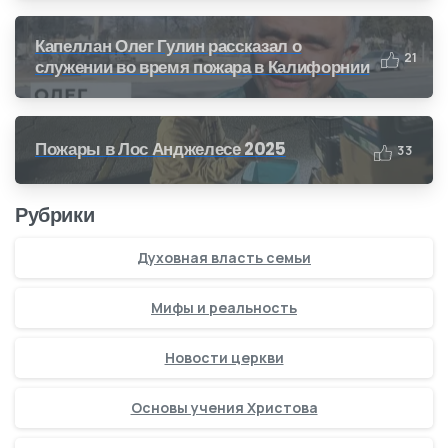
Капеллан Олег Гулин рассказал о
2
1
служении во время пожара в Калифорнии
Пожары в Лос Анджелесе 2025
3
3
Рубрики
Духовная власть семьи
Мифы и реальность
Новости церкви
Основы учения Христова