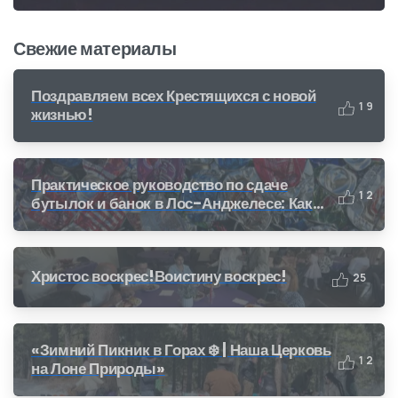
Свежие материалы
Поздравляем всех Крестящихся с новой
1
9
жизнью!
Практическое руководство по сдаче
1
2
бутылок и банок в Лос-Анджелесе: Как
получить деньги за переработку (CRV)
Христос воскрес!Воистину воскрес!
2
5
«Зимний Пикник в Горах ❄️ | Наша Церковь
1
2
на Лоне Природы»