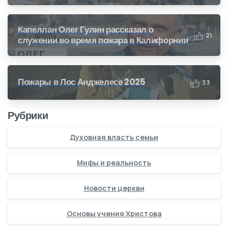
Капеллан Олег Гулин рассказал о
2
1
служении во время пожара в Калифорнии
Пожары в Лос Анджелесе 2025
3
3
Рубрики
Духовная власть семьи
Мифы и реальность
Новости церкви
Основы учения Христова