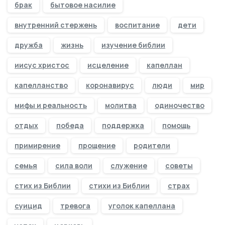
брак
бытовое насилие
внутренний стержень
воспитание
дети
дружба
жизнь
изучение библии
иисус христос
исцеление
капеллан
капелланство
коронавирус
люди
мир
мифы и реальность
молитва
одиночество
отдых
победа
поддержка
помощь
примирение
прощение
родители
семья
сила воли
служение
советы
стих из Библии
стихи из Библии
страх
суицид
тревога
уголок капеллана