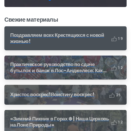
Свежие материалы
Поздравляем всех Крестящихся с новой
1
9
жизнью!
Практическое руководство по сдаче
1
2
бутылок и банок в Лос-Анджелесе: Как
получить деньги за переработку (CRV)
Христос воскрес!Воистину воскрес!
2
5
«Зимний Пикник в Горах ❄️ | Наша Церковь
1
2
на Лоне Природы»