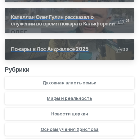
Капеллан Олег Гулин рассказал о
2
1
служении во время пожара в Калифорнии
Пожары в Лос Анджелесе 2025
3
3
Рубрики
Духовная власть семьи
Мифы и реальность
Новости церкви
Основы учения Христова