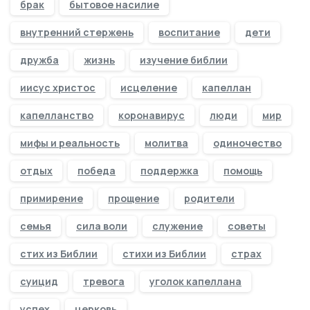
брак
бытовое насилие
внутренний стержень
воспитание
дети
дружба
жизнь
изучение библии
иисус христос
исцеление
капеллан
капелланство
коронавирус
люди
мир
мифы и реальность
молитва
одиночество
отдых
победа
поддержка
помощь
примирение
прощение
родители
семья
сила воли
служение
советы
стих из Библии
стихи из Библии
страх
суицид
тревога
уголок капеллана
успех
церковь