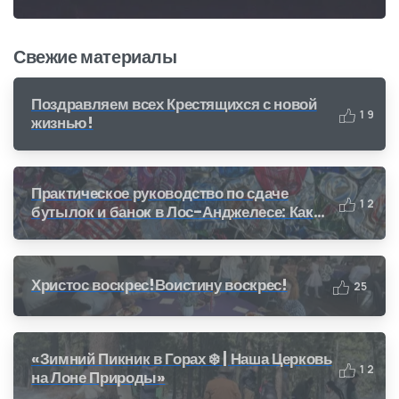
Свежие материалы
Поздравляем всех Крестящихся с новой
1
9
жизнью!
Практическое руководство по сдаче
1
2
бутылок и банок в Лос-Анджелесе: Как
получить деньги за переработку (CRV)
Христос воскрес!Воистину воскрес!
2
5
«Зимний Пикник в Горах ❄️ | Наша Церковь
1
2
на Лоне Природы»