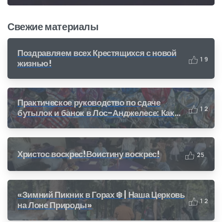
Свежие материалы
Поздравляем всех Крестящихся с новой
1
9
жизнью!
Практическое руководство по сдаче
1
2
бутылок и банок в Лос-Анджелесе: Как
получить деньги за переработку (CRV)
Христос воскрес!Воистину воскрес!
2
5
«Зимний Пикник в Горах ❄️ | Наша Церковь
1
2
на Лоне Природы»