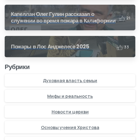
Капеллан Олег Гулин рассказал о
2
1
служении во время пожара в Калифорнии
Пожары в Лос Анджелесе 2025
3
3
Рубрики
Духовная власть семьи
Мифы и реальность
Новости церкви
Основы учения Христова