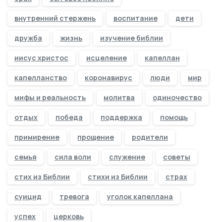
внутренний стержень
воспитание
дети
дружба
жизнь
изучение библии
иисус христос
исцеление
капеллан
капелланство
коронавирус
люди
мир
мифы и реальность
молитва
одиночество
отдых
победа
поддержка
помощь
примирение
прощение
родители
семья
сила воли
служение
советы
стих из Библии
стихи из Библии
страх
суицид
тревога
уголок капеллана
успех
церковь