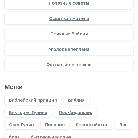
Полезные советы
Совет служителя
Стихи из Библии
Уголок капеллана
Фотоальбом церкви
Метки
Библейский принцип
Библия
Виктория Гулина
Лос-Анджелес
Олег Гулин
Писание
беспокойство
бог
брак
бытовое насилие