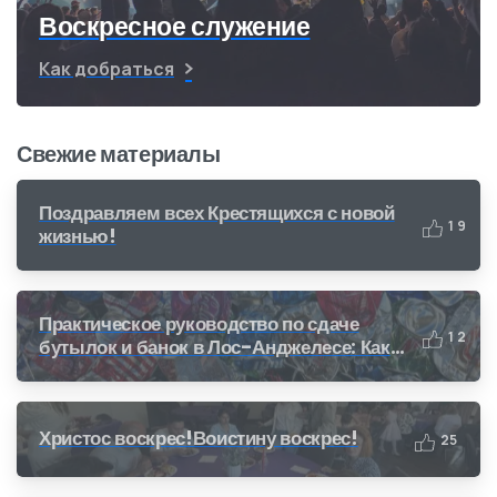
Воскресное служение
Как добраться
Свежие материалы
Поздравляем всех Крестящихся с новой
1
9
жизнью!
Практическое руководство по сдаче
1
2
бутылок и банок в Лос-Анджелесе: Как
получить деньги за переработку (CRV)
Христос воскрес!Воистину воскрес!
2
5