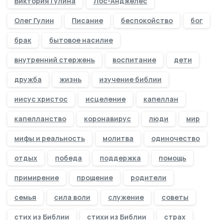
Виктория Гулина
Лос-Анджелес
Олег Гулин
Писание
беспокойство
бог
брак
бытовое насилие
внутренний стержень
воспитание
дети
дружба
жизнь
изучение библии
иисус христос
исцеление
капеллан
капелланство
коронавирус
люди
мир
мифы и реальность
молитва
одиночество
отдых
победа
поддержка
помощь
примирение
прощение
родители
семья
сила воли
служение
советы
стих из Библии
стихи из Библии
страх