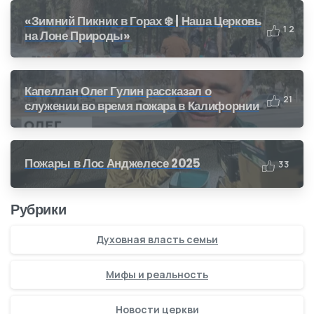
«Зимний Пикник в Горах ❄️ | Наша Церковь
1
2
на Лоне Природы»
Капеллан Олег Гулин рассказал о
2
1
служении во время пожара в Калифорнии
Пожары в Лос Анджелесе 2025
3
3
Рубрики
Духовная власть семьи
Мифы и реальность
Новости церкви