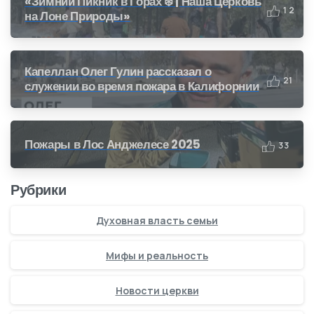
«Зимний Пикник в Горах ❄️ | Наша Церковь
1
2
на Лоне Природы»
Капеллан Олег Гулин рассказал о
2
1
служении во время пожара в Калифорнии
Пожары в Лос Анджелесе 2025
3
3
Рубрики
Духовная власть семьи
Мифы и реальность
Новости церкви