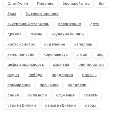
Олег Гулин
Писание
беспокойство
бог
брак
бытовое насилие
внутренний стержень
воспитание
дети
дружба
жизнь
изучение библии
иисус христос
исцеление
капеллан
капелланство
коронавирус
люди
мир
мифы и реальность
молитва
одиночество
отдых
победа
поддержка
помощь
примирение
прощение
родители
семья
сила воли
служение
советы
стих из Библии
стихи из Библии
страх