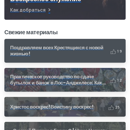
Как добраться
Свежие материалы
Поздравляем всех Крестящихся с новой
1
9
жизнью!
Практическое руководство по сдаче
1
2
бутылок и банок в Лос-Анджелесе: Как
получить деньги за переработку (CRV)
Христос воскрес!Воистину воскрес!
2
5