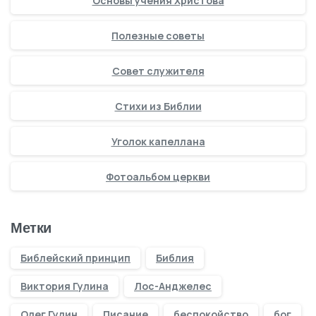
Основы учения Христова
Полезные советы
Совет служителя
Стихи из Библии
Уголок капеллана
Фотоальбом церкви
Метки
Библейский принцип
Библия
Виктория Гулина
Лос-Анджелес
Олег Гулин
Писание
беспокойство
бог