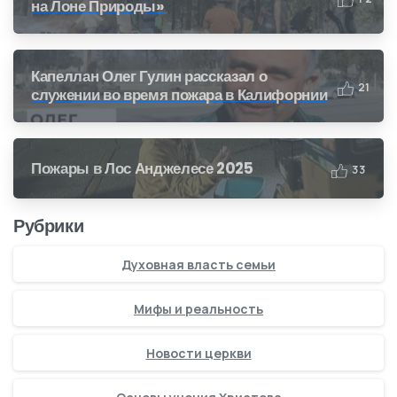
на Лоне Природы»
Капеллан Олег Гулин рассказал о
2
1
служении во время пожара в Калифорнии
Пожары в Лос Анджелесе 2025
3
3
Рубрики
Духовная власть семьи
Мифы и реальность
Новости церкви