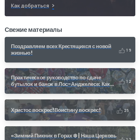
Как добраться
Свежие материалы
Поздравляем всех Крестящихся с новой
1
9
жизнью!
Практическое руководство по сдаче
1
2
бутылок и банок в Лос-Анджелесе: Как
получить деньги за переработку (CRV)
Христос воскрес!Воистину воскрес!
2
5
«Зимний Пикник в Горах ❄️ | Наша Церковь
1
2