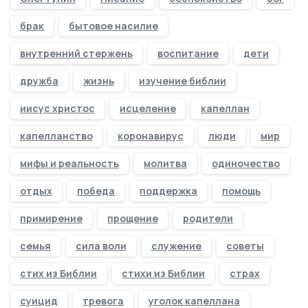
брак
бытовое насилие
внутренний стержень
воспитание
дети
дружба
жизнь
изучение библии
иисус христос
исцеление
капеллан
капелланство
коронавирус
люди
мир
мифы и реальность
молитва
одиночество
отдых
победа
поддержка
помощь
примирение
прощение
родители
семья
сила воли
служение
советы
стих из Библии
стихи из Библии
страх
суицид
тревога
уголок капеллана