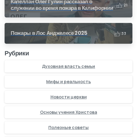
Капеллан Олег Гулин рассказал о
2
1
служении во время пожара в Калифорнии
Пожары в Лос Анджелесе 2025
3
3
Рубрики
Духовная власть семьи
Мифы и реальность
Новости церкви
Основы учения Христова
Полезные советы