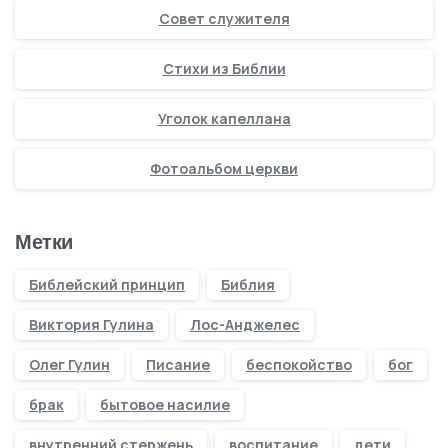
Совет служителя
Стихи из Библии
Уголок капеллана
Фотоальбом церкви
Метки
Библейский принцип
Библия
Виктория Гулина
Лос-Анджелес
Олег Гулин
Писание
беспокойство
бог
брак
бытовое насилие
внутренний стержень
воспитание
дети