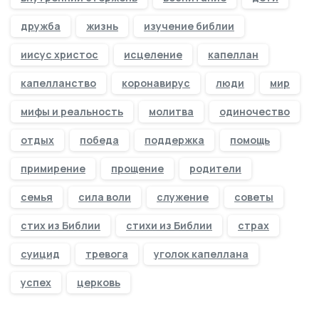
дружба
жизнь
изучение библии
иисус христос
исцеление
капеллан
капелланство
коронавирус
люди
мир
мифы и реальность
молитва
одиночество
отдых
победа
поддержка
помощь
примирение
прощение
родители
семья
сила воли
служение
советы
стих из Библии
стихи из Библии
страх
суицид
тревога
уголок капеллана
успех
церковь