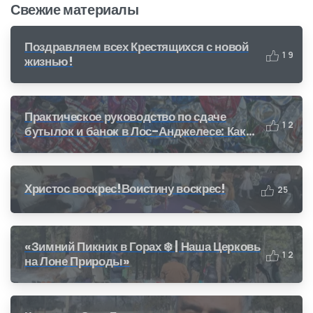
Свежие материалы
Поздравляем всех Крестящихся с новой
1
9
жизнью!
Практическое руководство по сдаче
1
2
бутылок и банок в Лос-Анджелесе: Как
получить деньги за переработку (CRV)
Христос воскрес!Воистину воскрес!
2
5
«Зимний Пикник в Горах ❄️ | Наша Церковь
1
2
на Лоне Природы»