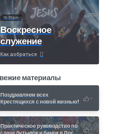
16:30pm
Воскресное
служение
Как добраться
вежие материалы
Поздравляем всех
-
Крестящихся с новой жизнью!
Практическое руководство по
-
сдаче бутылок и банок в Лос-