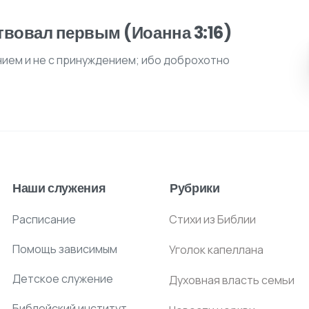
твовал первым (Иоанна 3:16)
нием и не с принуждением; ибо доброхотно
Наши служения
Рубрики
Расписание
Стихи из Библии
Помощь зависимым
Уголок капеллана
Детское служение
Духовная власть семьи
Библейский институт