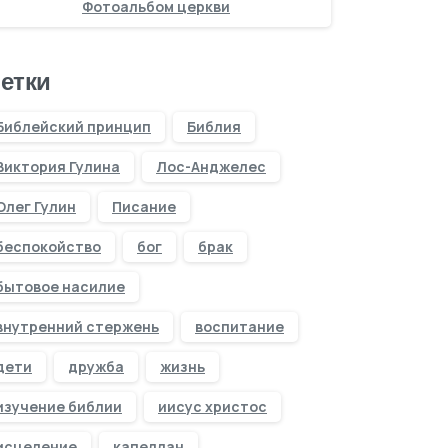
Фотоальбом церкви
етки
Библейский принцип
Библия
Виктория Гулина
Лос-Анджелес
Олег Гулин
Писание
беспокойство
бог
брак
бытовое насилие
внутренний стержень
воспитание
дети
дружба
жизнь
изучение библии
иисус христос
исцеление
капеллан