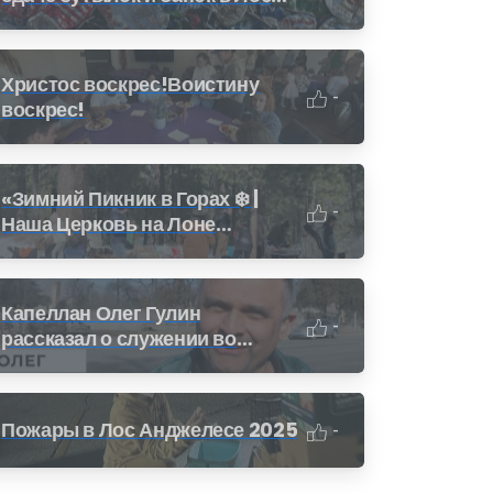
Анджелесе: Как получить
деньги за переработку (CRV)
Христос воскрес!Воистину
-
воскрес!
«Зимний Пикник в Горах ❄️ |
-
Наша Церковь на Лоне
Природы»
Капеллан Олег Гулин
-
рассказал о служении во
время пожара в Калифорнии
Пожары в Лос Анджелесе 2025
-