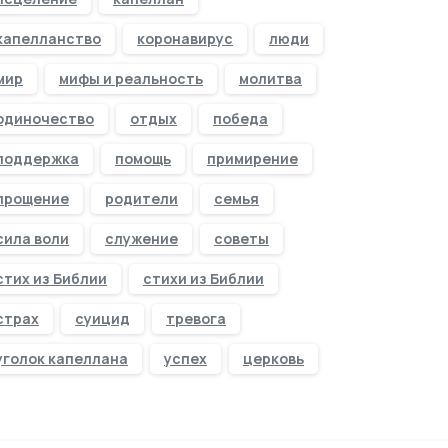
капелланство
коронавирус
люди
мир
мифы и реальность
молитва
одиночество
отдых
победа
поддержка
помощь
примирение
прощение
родители
семья
сила воли
служение
советы
стих из Библии
стихи из Библии
страх
суицид
тревога
уголок капеллана
успех
церковь